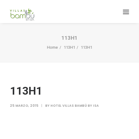
113H1
Home
113H1
113H1
HACIENDA BAMBÚ [BACALAR]
113H1
Search
25 MARZO, 2015
|
BY
HOTEL VILLAS BAMBÚ BY ISA