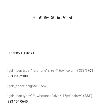
¡RESERVA AHORA!
[gdlr_icon type="fa-phone" size="16px" color="#333"] +
01
983 285 2300
[gdlr_space height="-15px"]
[gdlr_icon type="fa-whatsapp" size="16px" color="#333"]
983 154 0640