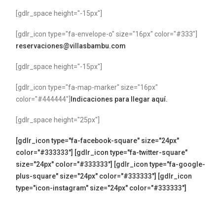
[gdlr_space height="-15px"]
[gdlr_icon type="fa-envelope-o" size="16px" color="#333"]
reservaciones@villasbambu.com
[gdlr_space height="-15px"]
[gdlr_icon type="fa-map-marker" size="16px"
color="#444444"]
Indicaciones para llegar aquí.
[gdlr_space height="25px"]
[gdlr_icon type="fa-facebook-square" size="24px"
color="#333333"]
[gdlr_icon type="fa-twitter-square"
size="24px" color="#333333"]
[gdlr_icon type="fa-google-
plus-square" size="24px" color="#333333"]
[gdlr_icon
type="icon-instagram" size="24px" color="#333333"]