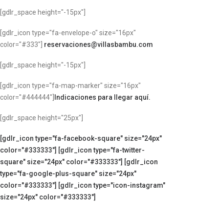
[gdlr_space height="-15px"]
[gdlr_icon type="fa-envelope-o" size="16px"
color="#333"]
reservaciones@villasbambu.com
[gdlr_space height="-15px"]
[gdlr_icon type="fa-map-marker" size="16px"
color="#444444"]
Indicaciones para llegar aquí.
[gdlr_space height="25px"]
[gdlr_icon type="fa-facebook-square" size="24px"
color="#333333"]
[gdlr_icon type="fa-twitter-
square" size="24px" color="#333333"]
[gdlr_icon
type="fa-google-plus-square" size="24px"
color="#333333"]
[gdlr_icon type="icon-instagram"
size="24px" color="#333333"]