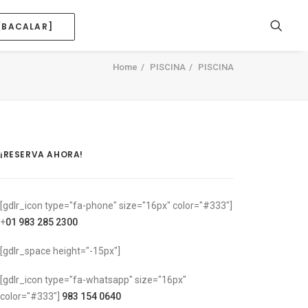
[BACALAR]
Home
PISCINA
PISCINA
¡RESERVA AHORA!
[gdlr_icon type="fa-phone" size="16px" color="#333"]
+
01 983 285 2300
[gdlr_space height="-15px"]
[gdlr_icon type="fa-whatsapp" size="16px"
color="#333"]
983 154 0640