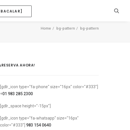
[BACALAR]
Home
bg-pattern
bg-pattern
¡RESERVA AHORA!
[gdlr_icon type="fa-phone" size="16px" color="#333"]
+
01 983 285 2300
[gdlr_space height="-15px"]
[gdlr_icon type="fa-whatsapp" size="16px"
color="#333"]
983 154 0640