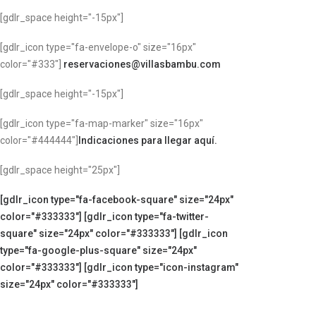
[gdlr_space height="-15px"]
[gdlr_icon type="fa-envelope-o" size="16px"
color="#333"]
reservaciones@villasbambu.com
[gdlr_space height="-15px"]
[gdlr_icon type="fa-map-marker" size="16px"
color="#444444"]
Indicaciones para llegar aquí.
[gdlr_space height="25px"]
[gdlr_icon type="fa-facebook-square" size="24px"
color="#333333"]
[gdlr_icon type="fa-twitter-
square" size="24px" color="#333333"]
[gdlr_icon
type="fa-google-plus-square" size="24px"
color="#333333"]
[gdlr_icon type="icon-instagram"
size="24px" color="#333333"]