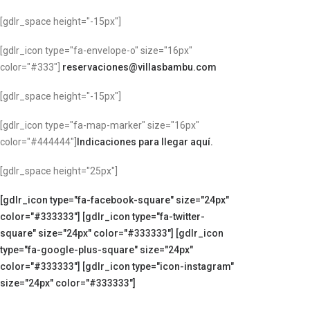
[gdlr_space height="-15px"]
[gdlr_icon type="fa-envelope-o" size="16px"
color="#333"]
reservaciones@villasbambu.com
[gdlr_space height="-15px"]
[gdlr_icon type="fa-map-marker" size="16px"
color="#444444"]
Indicaciones para llegar aquí.
[gdlr_space height="25px"]
[gdlr_icon type="fa-facebook-square" size="24px"
color="#333333"]
[gdlr_icon type="fa-twitter-
square" size="24px" color="#333333"]
[gdlr_icon
type="fa-google-plus-square" size="24px"
color="#333333"]
[gdlr_icon type="icon-instagram"
size="24px" color="#333333"]