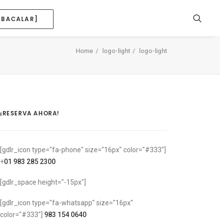
[BACALAR]
Home
logo-light
logo-light
¡RESERVA AHORA!
[gdlr_icon type="fa-phone" size="16px" color="#333"]
+
01 983 285 2300
[gdlr_space height="-15px"]
[gdlr_icon type="fa-whatsapp" size="16px"
color="#333"]
983 154 0640